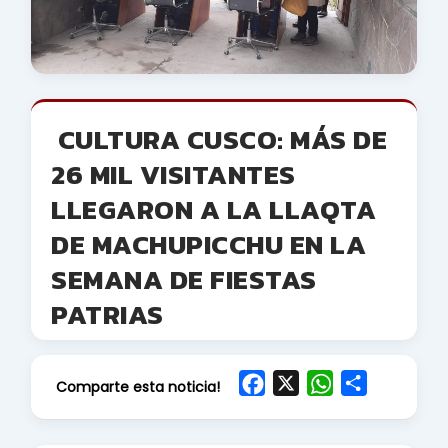
CULTURA CUSCO: MÁS DE
26 MIL VISITANTES
LLEGARON A LA LLAQTA
DE MACHUPICCHU EN LA
SEMANA DE FIESTAS
PATRIAS
F
X
W
S
Comparte esta noticia!
a
h
h
c
a
a