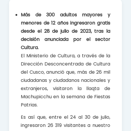
e
t
r
b
s
e
Más de 300 adultos mayores y
o
A
menores de 12 años ingresaron gratis
o
p
desde el 28 de julio de 2023, tras la
k
p
decisión anunciada por el sector
Cultura.
El Ministerio de Cultura, a través de la
Dirección Desconcentrada de Cultura
del Cusco, anunció que, más de 26 mil
ciudadanas y ciudadanos nacionales y
extranjeros, visitaron la llaqta de
Machupicchu en la semana de Fiestas
Patrias.
Es así que, entre el 24 al 30 de julio,
ingresaron 26 319 visitantes a nuestro