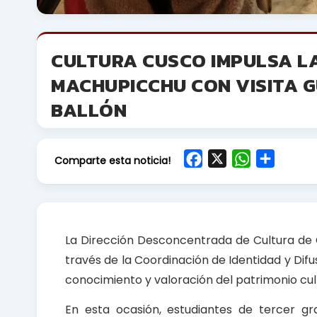
CULTURA CUSCO IMPULSA LA
MACHUPICCHU CON VISITA 
BALLÓN
F
X
W
S
Comparte esta noticia!
a
h
h
c
a
a
e
t
r
b
s
e
La Dirección Desconcentrada de Cultura de
o
A
través de la Coordinación de Identidad y Difu
o
p
conocimiento y valoración del patrimonio cult
k
p
En esta ocasión, estudiantes de tercer gra