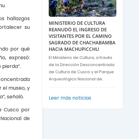
hu.
os hallazgos
MINISTERIO DE CULTURA
ortalecer su
REANUDÓ EL INGRESO DE
VISITANTES POR EL CAMINO
SAGRADO DE CHACHABAMBA
endo por qué
HACIA MACHUPICCHU
o, expresó:
El Ministerio de Cultura, a través
de la Dirección Desconcentrada
 pierda”.
de Cultura de Cusco y el Parque
esconcentrada
Arqueológico Nacional de...
r el museo, y
”, señaló.
Leer más noticias
de Cusco por
Nacional de