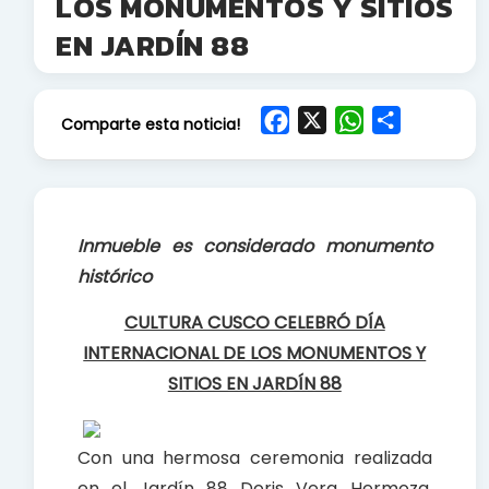
LOS MONUMENTOS Y SITIOS
EN JARDÍN 88
F
X
W
S
Comparte esta noticia!
a
h
h
c
a
a
e
t
r
b
s
e
Inmueble es considerado monumento
o
A
histórico
o
p
k
p
CULTURA CUSCO CELEBRÓ DÍA
INTERNACIONAL DE LOS MONUMENTOS Y
SITIOS EN JARDÍN 88
Con una hermosa ceremonia realizada
en el Jardín 88 Doris Vera Hermoza,