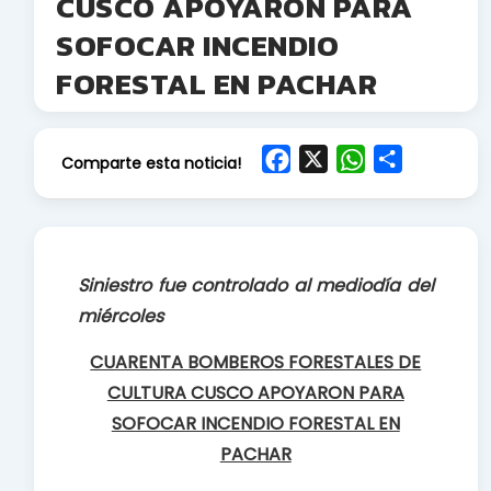
CUSCO APOYARON PARA
SOFOCAR INCENDIO
FORESTAL EN PACHAR
F
X
W
S
Comparte esta noticia!
a
h
h
c
a
a
e
t
r
b
s
e
Siniestro fue controlado al mediodía del
o
A
miércoles
o
p
k
p
CUARENTA BOMBEROS FORESTALES DE
CULTURA CUSCO APOYARON PARA
SOFOCAR INCENDIO FORESTAL EN
PACHAR