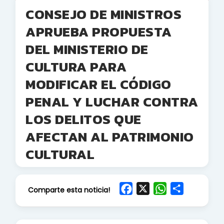
CONSEJO DE MINISTROS
APRUEBA PROPUESTA
DEL MINISTERIO DE
CULTURA PARA
MODIFICAR EL CÓDIGO
PENAL Y LUCHAR CONTRA
LOS DELITOS QUE
AFECTAN AL PATRIMONIO
CULTURAL
F
X
W
S
Comparte esta noticia!
a
h
h
c
a
a