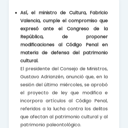
e
t
r
b
s
e
Así, el ministro de Cultura, Fabricio
o
A
Valencia, cumple el compromiso que
o
p
expresó ante el Congreso de la
k
p
República, de proponer
modificaciones al Código Penal en
materia de defensa del patrimonio
cultural.
El presidente del Consejo de Ministros,
Gustavo Adrianzén, anunció que, en la
sesión del último miércoles, se aprobó
el proyecto de ley que modifica e
incorpora artículos al Código Penal,
referidos a la lucha contra los delitos
que afectan al patrimonio cultural y al
patrimonio paleontológico.