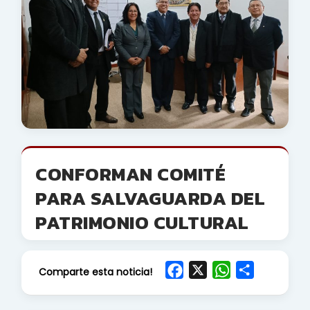
CONFORMAN COMITÉ
PARA SALVAGUARDA DEL
PATRIMONIO CULTURAL
F
X
W
S
Comparte esta noticia!
a
h
h
c
a
a