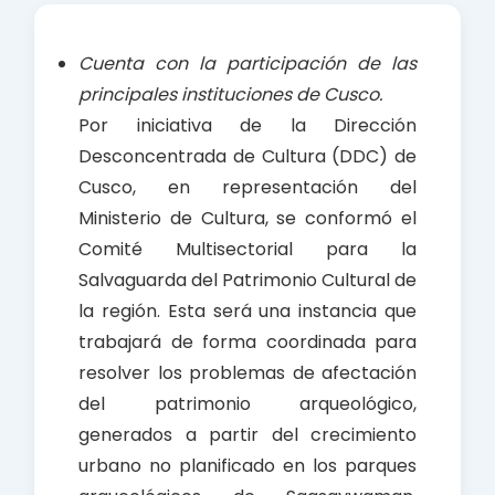
e
t
r
b
s
e
Cuenta con la participación de las
o
A
principales instituciones de Cusco.
o
p
Por iniciativa de la Dirección
k
p
Desconcentrada de Cultura (DDC) de
Cusco, en representación del
Ministerio de Cultura, se conformó el
Comité Multisectorial para la
Salvaguarda del Patrimonio Cultural de
la región. Esta será una instancia que
trabajará de forma coordinada para
resolver los problemas de afectación
del patrimonio arqueológico,
generados a partir del crecimiento
urbano no planificado en los parques