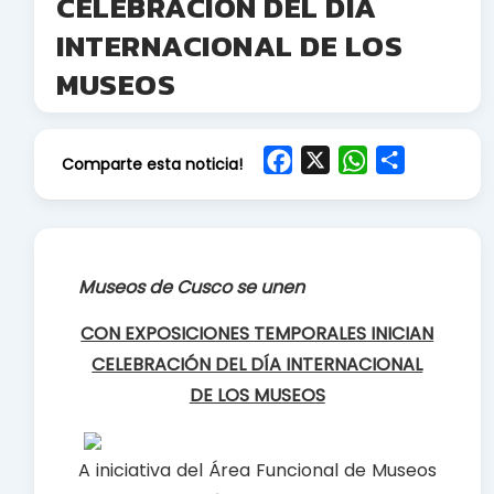
CELEBRACIÓN DEL DÍA
INTERNACIONAL DE LOS
MUSEOS
F
X
W
S
Comparte esta noticia!
a
h
h
c
a
a
e
t
r
b
s
e
Museos de Cusco se unen
o
A
o
p
CON EXPOSICIONES TEMPORALES INICIAN
k
p
CELEBRACIÓN DEL DÍA INTERNACIONAL
DE LOS MUSEOS
A iniciativa del Área Funcional de Museos