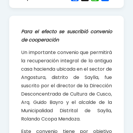
a
h
h
c
a
a
e
t
r
b
s
e
Para el efecto se suscribió convenio
o
A
de cooperación
o
p
k
p
Un importante convenio que permitirá
la recuperación integral de la antigua
casa hacienda ubicada en el sector de
Angostura, distrito de Saylla, fue
suscrito por el director de la Dirección
Desconcentrada de Cultura de Cusco,
Arq. Guido Bayro y el alcalde de la
Municipalidad Distrital de Saylla,
Rolando Ccopa Mendoza.
Este convenio tiene por objetivo