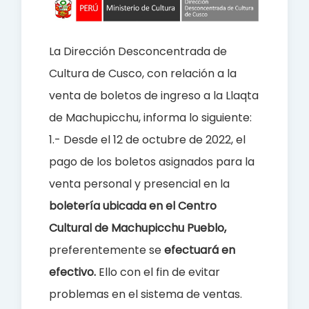
o
p
k
p
La Dirección Desconcentrada de
Cultura de Cusco, con relación a la
venta de boletos de ingre
so a l
a Llaqta
de Machupicchu, informa lo siguiente:
1.- Desde el 12 de octubre de 2022, el
pago de los boletos asignados para la
venta personal y presencial en la
boletería ubicada en el Centro
Cultural de Machupicchu Pueblo,
preferentemente se
efectuará en
efectivo
.
Ello con el fin de evitar
problemas en el sistema de ventas.