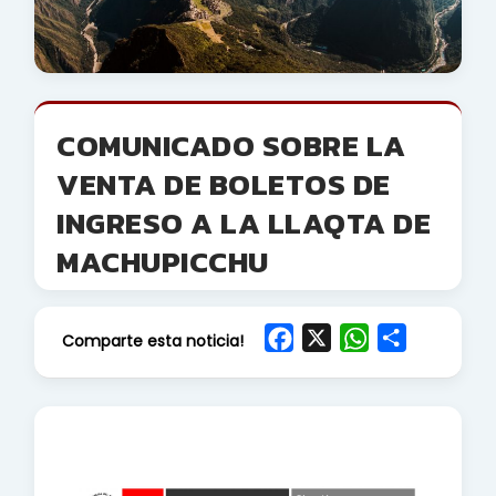
COMUNICADO SOBRE LA
VENTA DE BOLETOS DE
INGRESO A LA LLAQTA DE
MACHUPICCHU
F
X
W
S
Comparte esta noticia!
a
h
h
c
a
a
e
t
r
b
s
e
o
A