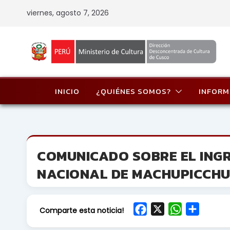
Skip
viernes, agosto 7, 2026
to
content
INICIO
¿QUIÉNES SOMOS?
INFORM
COMUNICADO SOBRE EL ING
NACIONAL DE MACHUPICCHU 
F
X
W
S
Comparte esta noticia!
a
h
h