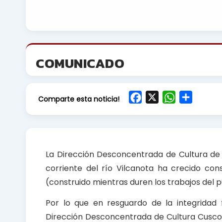
COMUNICADO
F
X
W
S
Comparte esta noticia!
a
h
h
c
a
a
e
t
r
b
s
e
La Dirección Desconcentrada de Cultura de C
o
A
corriente del río Vilcanota ha crecido co
o
p
(construido mientras duren los trabajos del p
k
p
Por lo que en resguardo de la integridad 
Dirección Desconcentrada de Cultura Cusco y