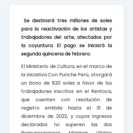
c
a
a
e
t
r
b
s
e
Se destinará tres millones de soles
o
A
para la reactivación de los artistas y
o
p
trabajadores del arte, afectados por
k
p
la coyuntura. El pago se iniciará la
segunda quincena de febrero.
El Ministerio de Cultura, en el marco de
la iniciativa Con Punche Perú, otorgará
un bono de 820 soles a favor de los
trabajadores inscritos en el Rentoca,
que cuenten con resolución de
registro emitida hasta el 31 de
diciembre de 2022, y cuyos ingresos
declarados no superen las dos
Remuneraciones Mínimas Vitales