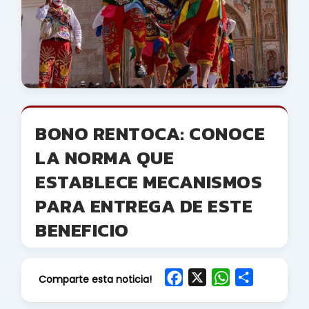
BONO RENTOCA: CONOCE
LA NORMA QUE
ESTABLECE MECANISMOS
PARA ENTREGA DE ESTE
BENEFICIO
F
X
W
S
Comparte esta noticia!
a
h
h