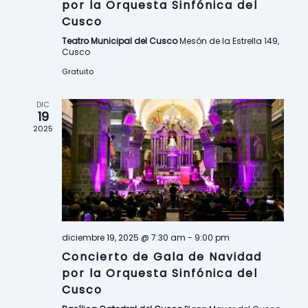
d
d
o
por la Orquesta Sinfónica del
Cusco
e
e
d
Teatro Municipal del Cusco
Mesón de la Estrella 149,
Cusco
b
v
e
Gratuito
ú
i
E
DIC
s
s
19
v
2025
q
t
e
u
a
n
e
s
t
d
d
o
diciembre 19, 2025 @ 7:30 am
-
9:00 pm
a
e
Concierto de Gala de Navidad
s
por la Orquesta Sinfónica del
y
E
Cusco