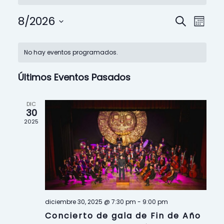
N
N
8/2026
B
M
u
S
a
a
e
C
e
s
s
No hay eventos programados.
l
v
c
v
a
e
a
Últimos Eventos Pasados
c
e
e
l
r
c
i
g
g
e
DIC
o
30
n
a
a
2025
n
a
r
c
c
d
f
e
i
i
a
c
ó
ó
h
r
a
n
n
diciembre 30, 2025 @ 7:30 pm
-
9:00 pm
.
i
Concierto de gala de Fin de Año