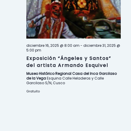
n
t
o
s
diciembre 16, 2025 @ 8:00 am
-
diciembre 31, 2025 @
5:00 pm
Exposición “Ángeles y Santos”
del artista Armando Esquivel
Museo Histórico Regional Casa del Inca Garcilaso
de la Vega
Esquina Calle Heladeros y Calle
Garcilaso S/N, Cusco
Gratuito