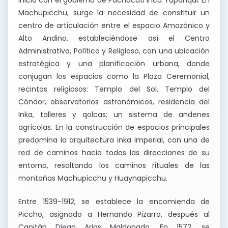
inició con el gobierno de Pachacuti Inca Yupanqui. En
Machupicchu, surge la necesidad de constituir un
centro de articulación entre el espacio Amazónico y
Alto Andino, estableciéndose así el Centro
Administrativo, Político y Religioso, con una ubicación
estratégica y una planificación urbana, donde
conjugan los espacios como la Plaza Ceremonial,
recintos religiosos: Templo del Sol, Templo del
Cóndor, observatorios astronómicos, residencia del
Inka, talleres y qolcas; un sistema de andenes
agrícolas. En la construcción de espacios principales
predomina la arquitectura inka imperial, con una de
red de caminos hacia todas las direcciones de su
entorno, resaltando los caminos rituales de las
montañas Machupicchu y Huaynapicchu.
Entre 1539-1912, se establece la encomienda de
Piccho, asignado a Hernando Pizarro, después al
Capitán Diego Arias Maldonado. En 1572, se