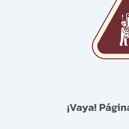
¡Vaya! Pági