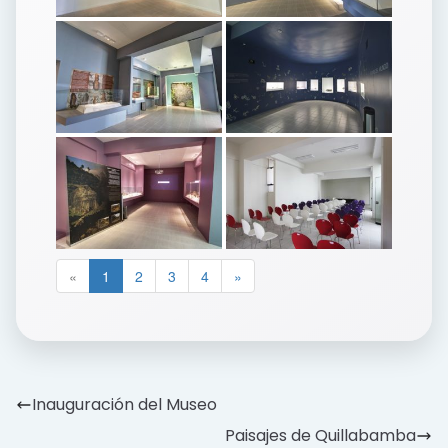
«
1
2
3
4
»
Inauguración del Museo
Paisajes de Quillabamba