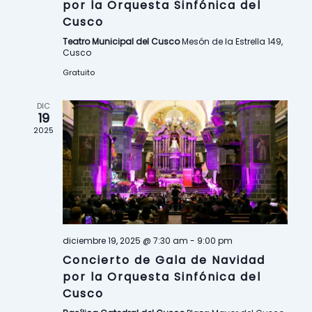
d
d
o
por la Orquesta Sinfónica del
Cusco
e
e
d
Teatro Municipal del Cusco
Mesón de la Estrella 149,
Cusco
b
v
e
Gratuito
ú
i
E
DIC
s
s
19
v
2025
q
t
e
u
a
n
e
s
t
d
d
o
diciembre 19, 2025 @ 7:30 am
-
9:00 pm
a
e
Concierto de Gala de Navidad
s
por la Orquesta Sinfónica del
y
E
Cusco