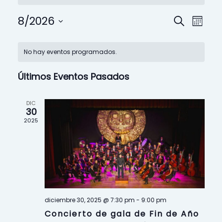
N
N
8/2026
B
M
u
S
a
a
e
C
e
s
s
No hay eventos programados.
l
v
c
v
a
e
a
Últimos Eventos Pasados
c
e
e
l
r
c
i
g
g
e
DIC
o
30
n
a
a
2025
n
a
r
c
c
d
f
e
i
i
a
c
ó
ó
h
r
a
n
n
diciembre 30, 2025 @ 7:30 pm
-
9:00 pm
.
i
Concierto de gala de Fin de Año