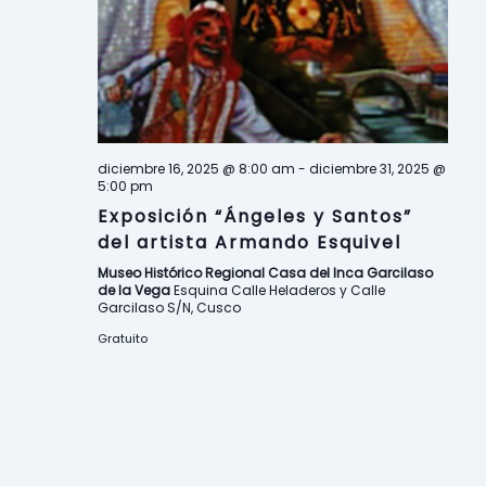
n
t
o
s
diciembre 16, 2025 @ 8:00 am
-
diciembre 31, 2025 @
5:00 pm
Exposición “Ángeles y Santos”
del artista Armando Esquivel
Museo Histórico Regional Casa del Inca Garcilaso
de la Vega
Esquina Calle Heladeros y Calle
Garcilaso S/N, Cusco
Gratuito